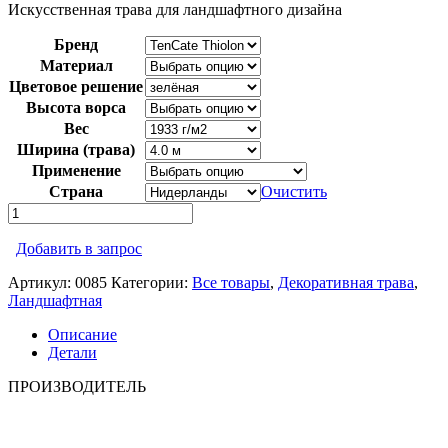
Искусственная трава для ландшафтного дизайна
Бренд
Материал
Цветовое решение
Высота ворса
Вес
Ширина (трава)
Применение
Страна
Очистить
Количество
товара
MAXI
Добавить в запрос
GRASS
M13
Артикул:
0085
Категории:
Все товары
,
Декоративная трава
,
Ландшафтная
Описание
Детали
ПРОИЗВОДИТЕЛЬ