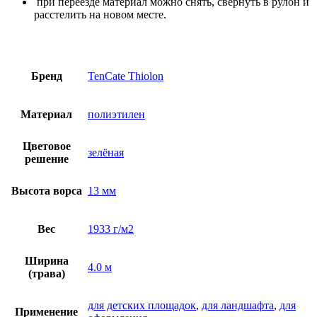
при переезде материал можно снять, свернуть в рулон и
расстелить на новом месте.
Бренд
TenCate Thiolon
Материал
полиэтилен
Цветовое
зелёная
решение
Высота ворса
13 мм
Вес
1933 г/м2
Ширина
4.0 м
(трава)
для детских площадок
,
для ландшафта
,
для
Применение