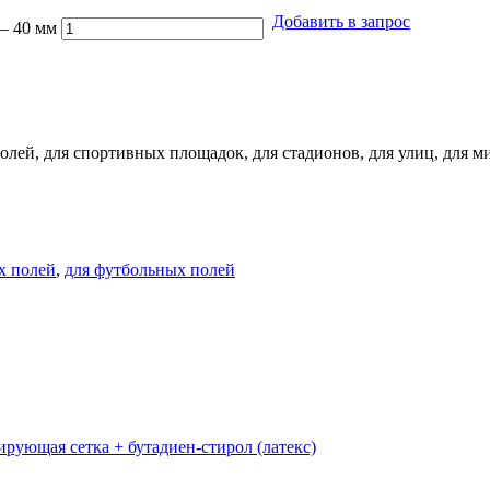
Добавить в запрос
— 40 мм
лей, для спортивных площадок, для стадионов, для улиц, для м
х полей
,
для футбольных полей
рующая сетка + бутадиен-стирол (латекс)